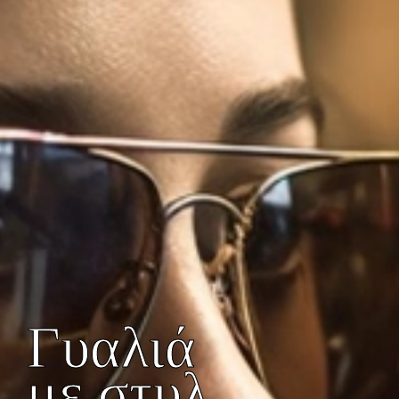
Γυαλιά
με στυλ