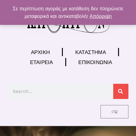
Μετάβαση
Σε περίπτωση αγοράς με κατάθεση δεν πληρώνετε
στο
μεταφορικά και αντικαταβολή!
Απόρριψη
περιεχόμενο
ΑΡΧΙΚΉ
ΚΑΤΆΣΤΗΜΑ
ΕΤΑΙΡΕΊΑ
ΕΠΙΚΟΙΝΩΝΊΑ
Search
Cart
0