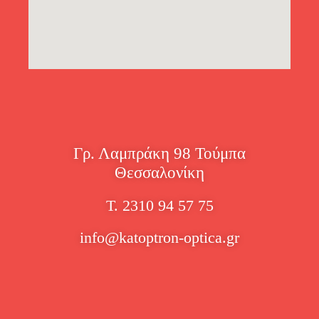
Γρ. Λαμπράκη 98 Τούμπα
Θεσσαλονίκη
Τ. 2310 94 57 75
info@katoptron-optica.gr