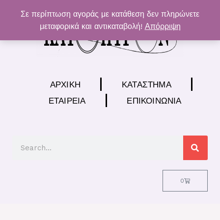
Μετάβαση
Σε περίπτωση αγοράς με κατάθεση δεν πληρώνετε
στο
μεταφορικά και αντικαταβολή!
Απόρριψη
περιεχόμενο
ΑΡΧΙΚΉ
ΚΑΤΆΣΤΗΜΑ
ΕΤΑΙΡΕΊΑ
ΕΠΙΚΟΙΝΩΝΊΑ
Search
Cart
0