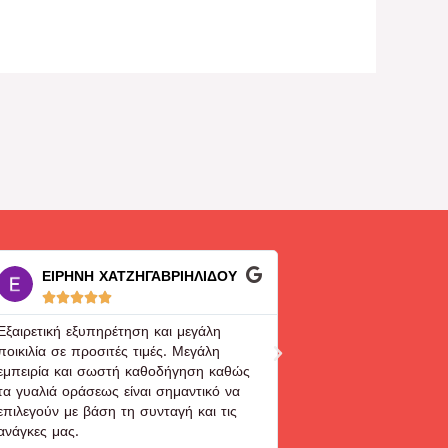
ΕΙΡΗΝΗ ΧΑΤΖΗΓΑΒΡΙΗΛΙΔΟΥ
George K. Sko










Εξαιρετική εξυπηρέτηση και μεγάλη
Ευγενέστατος και εξυπ
ποικιλία σε προσιτές τιμές. Μεγάλη
κύριος που το έχει! Ακ
εμπειρία και σωστή καθοδήγηση καθώς
είναι super!!!
τα γυαλιά οράσεως είναι σημαντικό να
επιλεγούν με βάση τη συνταγή και τις
ανάγκες μας.