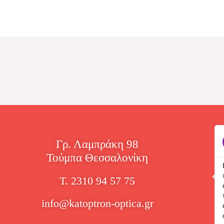
John Doe
Γρ. Λαμπράκη 98





Τούμπα Θεσσαλονίκη
Άμεση εξυπηρέτηση!!
Τ. 2310 94 57 75
info@katoptron-optica.gr