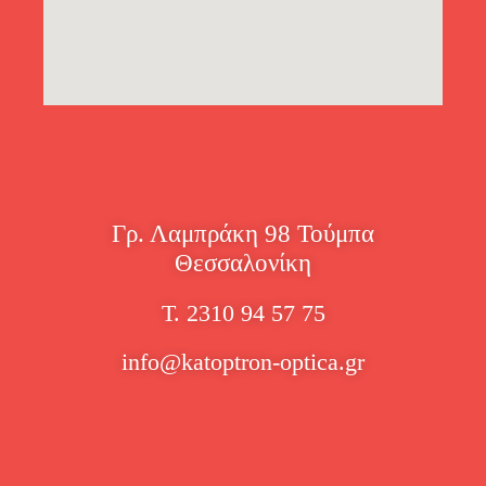
Γρ. Λαμπράκη 98 Τούμπα
Θεσσαλονίκη
Τ. 2310 94 57 75
info@katoptron-optica.gr