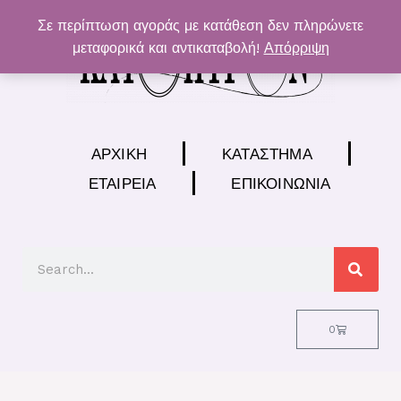
Μετάβαση
Σε περίπτωση αγοράς με κατάθεση δεν πληρώνετε
στο
μεταφορικά και αντικαταβολή!
Απόρριψη
περιεχόμενο
ΑΡΧΙΚΉ
ΚΑΤΆΣΤΗΜΑ
ΕΤΑΙΡΕΊΑ
ΕΠΙΚΟΙΝΩΝΊΑ
Search
Cart
0