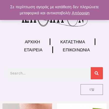
Μετάβαση
Σε περίπτωση αγοράς με κατάθεση δεν πληρώνετε
στο
μεταφορικά και αντικαταβολή!
Απόρριψη
περιεχόμενο
ΑΡΧΙΚΉ
ΚΑΤΆΣΤΗΜΑ
ΕΤΑΙΡΕΊΑ
ΕΠΙΚΟΙΝΩΝΊΑ
Search
Cart
0