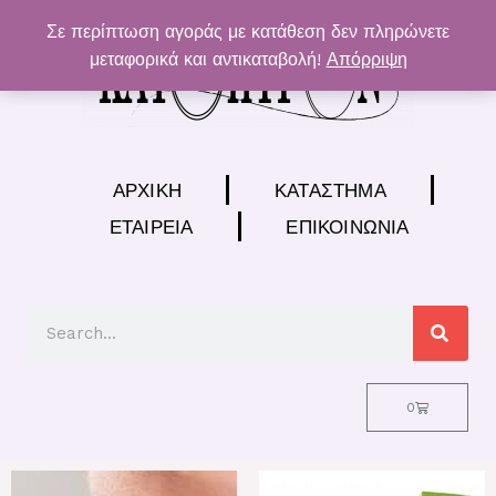
Μετάβαση
Σε περίπτωση αγοράς με κατάθεση δεν πληρώνετε
στο
μεταφορικά και αντικαταβολή!
Απόρριψη
περιεχόμενο
ΑΡΧΙΚΉ
ΚΑΤΆΣΤΗΜΑ
ΕΤΑΙΡΕΊΑ
ΕΠΙΚΟΙΝΩΝΊΑ
Search
Cart
0