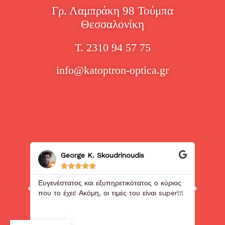
Γρ. Λαμπράκη 98 Τούμπα
Θεσσαλονίκη
Τ. 2310 94 57 75
info@katoptron-optica.gr
George K. Skoudrinoudis





λία
Ευγενέστατος και εξυπηρετικότατος ο κύριος
Άμεσ
που το έχει! Ακόμη, οι τιμές του είναι super!!!
ε