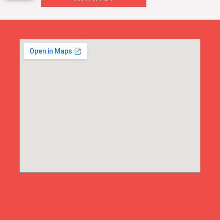
150,00 €.
GABBANA
DG6170
33494R
53
ποσότητα