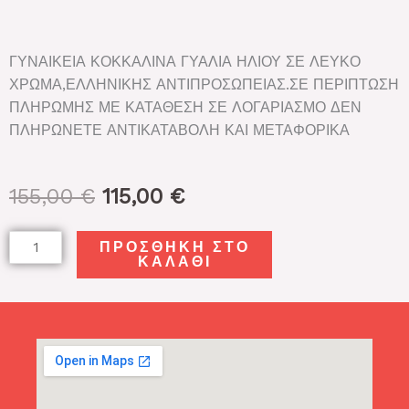
ΓΥΝΑΙΚΕΙΑ ΚΟΚΚΑΛΙΝΑ ΓΥΑΛΙΑ ΗΛΙΟΥ ΣΕ ΛΕΥΚΟ
ΧΡΩΜΑ,ΕΛΛΗΝΙΚΗΣ ΑΝΤΙΠΡΟΣΩΠΕΙΑΣ.ΣΕ ΠΕΡΙΠΤΩΣΗ
ΠΛΗΡΩΜΗΣ ΜΕ ΚΑΤΑΘΕΣΗ ΣΕ ΛΟΓΑΡΙΑΣΜΟ ΔΕΝ
ΠΛΗΡΩΝΕΤΕ ΑΝΤΙΚΑΤΑΒΟΛΗ ΚΑΙ ΜΕΤΑΦΟΡΙΚΑ
Original
Η
155,00
€
115,00
€
price
τρέχουσα
was:
τιμή
POLO
ΠΡΟΣΘΉΚΗ ΣΤΟ
155,00 €.
είναι:
ΚΑΛΆΘΙ
RALPH
115,00 €.
LAUREN
PH4191U
554473
52
ποσότητα