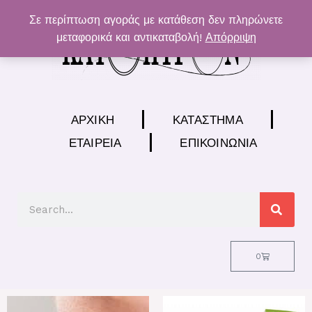
Μετάβαση
Σε περίπτωση αγοράς με κατάθεση δεν πληρώνετε
στο
μεταφορικά και αντικαταβολή!
Απόρριψη
περιεχόμενο
ΑΡΧΙΚΉ
ΚΑΤΆΣΤΗΜΑ
ΕΤΑΙΡΕΊΑ
ΕΠΙΚΟΙΝΩΝΊΑ
Search
Cart
0