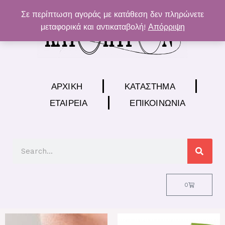
Μετάβαση
Σε περίπτωση αγοράς με κατάθεση δεν πληρώνετε
στο
μεταφορικά και αντικαταβολή!
Απόρριψη
περιεχόμενο
ΑΡΧΙΚΉ
ΚΑΤΆΣΤΗΜΑ
ΕΤΑΙΡΕΊΑ
ΕΠΙΚΟΙΝΩΝΊΑ
Search
Cart
0