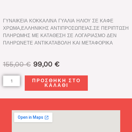
ΓΥΝΑΙΚΕΙΑ ΚΟΚΚΑΛΙΝΑ ΓΥΑΛΙΑ ΗΛΙΟΥ ΣΕ ΚΑΦΕ
ΧΡΩΜΑ,ΕΛΛΗΝΙΚΗΣ ΑΝΤΙΠΡΟΣΩΠΕΙΑΣ.ΣΕ ΠΕΡΙΠΤΩΣΗ
ΠΛΗΡΩΜΗΣ ΜΕ ΚΑΤΑΘΕΣΗ ΣΕ ΛΟΓΑΡΙΑΣΜΟ ΔΕΝ
ΠΛΗΡΩΝΕΤΕ ΑΝΤΙΚΑΤΑΒΟΛΗ ΚΑΙ ΜΕΤΑΦΟΡΙΚΑ
Original
Η
155,00
€
99,00
€
price
τρέχουσα
was:
τιμή
VOGUE
ΠΡΟΣΘΉΚΗ ΣΤΟ
155,00 €.
είναι:
ΚΑΛΆΘΙ
VO
99,00 €.
5385SB
2386/13
53
ποσότητα