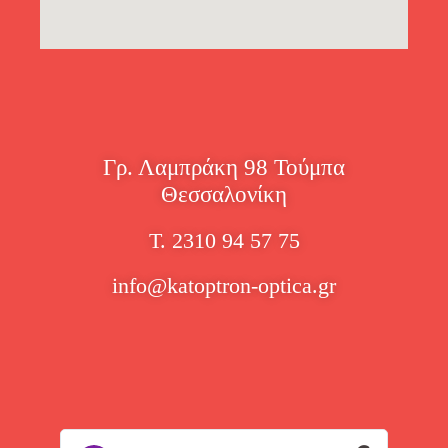
Γρ. Λαμπράκη 98 Τούμπα
Θεσσαλονίκη
Τ. 2310 94 57 75
info@katoptron-optica.gr