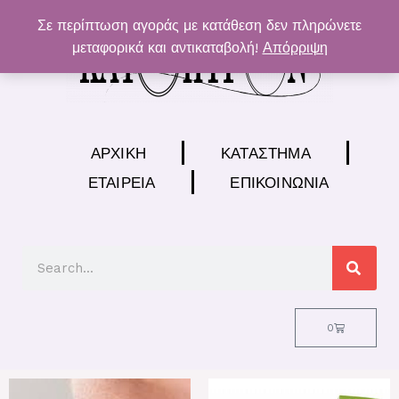
Μετάβαση
Σε περίπτωση αγοράς με κατάθεση δεν πληρώνετε
στο
μεταφορικά και αντικαταβολή!
Απόρριψη
περιεχόμενο
ΑΡΧΙΚΉ
ΚΑΤΆΣΤΗΜΑ
ΕΤΑΙΡΕΊΑ
ΕΠΙΚΟΙΝΩΝΊΑ
Search
Cart
0