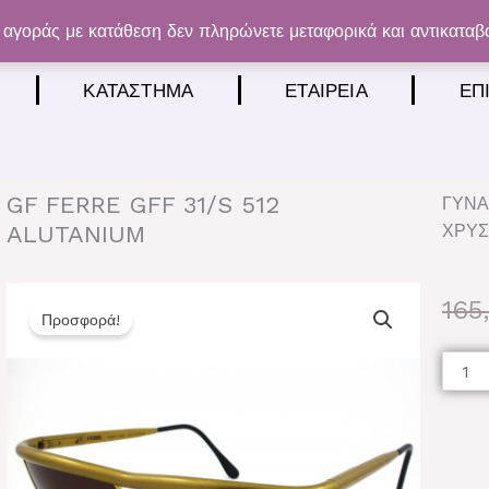
αγοράς με κατάθεση δεν πληρώνετε μεταφορικά και αντικαταβ
ΚΑΤΆΣΤΗΜΑ
ΕΤΑΙΡΕΊΑ
ΕΠ
GF FERRE GFF 31/S 512
ΓΥΝΑ
ALUTANIUM
ΧΡΥΣ
165
Προσφορά!
GF
FERR
GFF
31/S
512