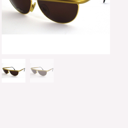
ALUT
ποσότ