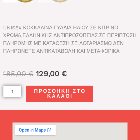
UNISEX ΚΟΚΚΑΛΙΝΑ ΓΥΑΛΙΑ ΗΛΙΟΥ ΣΕ ΚΙΤΡΙΝΟ
ΧΡΩΜΑ,ΕΛΛΗΝΙΚΗΣ ΑΝΤΙΠΡΟΣΩΠΕΙΑΣ.ΣΕ ΠΕΡΙΠΤΩΣΗ
ΠΛΗΡΩΜΗΣ ΜΕ ΚΑΤΑΘΕΣΗ ΣΕ ΛΟΓΑΡΙΑΣΜΟ ΔΕΝ
ΠΛΗΡΩΝΕΤΕ ΑΝΤΙΚΑΤΑΒΟΛΗ ΚΑΙ ΜΕΤΑΦΟΡΙΚΑ
Original
Η
185,00
€
129,00
€
price
τρέχουσα
was:
τιμή
RALPH
ΠΡΟΣΘΉΚΗ ΣΤΟ
185,00 €.
είναι:
ΚΑΛΆΘΙ
LAUREN
129,00 €.
PH4169
50052L
51
ποσότητα