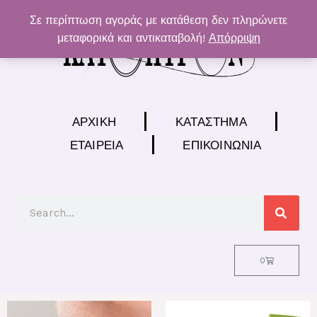
Μετάβαση
Σε περίπτωση αγοράς με κατάθεση δεν πληρώνετε
στο
μεταφορικά και αντικαταβολή!
Απόρριψη
περιεχόμενο
ΑΡΧΙΚΉ
ΚΑΤΆΣΤΗΜΑ
ΕΤΑΙΡΕΊΑ
ΕΠΙΚΟΙΝΩΝΊΑ
Search
Cart
0