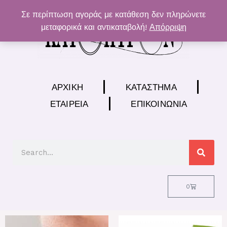
Μετάβαση
Σε περίπτωση αγοράς με κατάθεση δεν πληρώνετε
στο
μεταφορικά και αντικαταβολή!
Απόρριψη
περιεχόμενο
ΑΡΧΙΚΉ
ΚΑΤΆΣΤΗΜΑ
ΕΤΑΙΡΕΊΑ
ΕΠΙΚΟΙΝΩΝΊΑ
Search
Cart
0