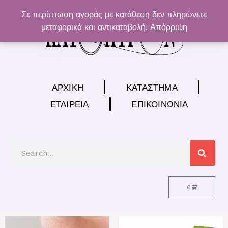
Μετάβαση
Σε περίπτωση αγοράς με κατάθεση δεν πληρώνετε
στο
μεταφορικά και αντικαταβολή!
Απόρριψη
περιεχόμενο
ΑΡΧΙΚΉ
ΚΑΤΆΣΤΗΜΑ
ΕΤΑΙΡΕΊΑ
ΕΠΙΚΟΙΝΩΝΊΑ
Search
Cart
0