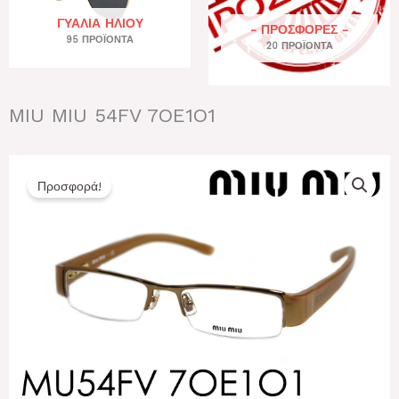
ΓΥΑΛΙΆ ΗΛΊΟΥ
- ΠΡΟΣΦΟΡΕΣ -
95 ΠΡΟΪΌΝΤΑ
20 ΠΡΟΪΌΝΤΑ
MIU MIU 54FV 7OE1O1
Προσφορά!