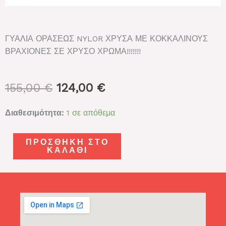
ΓΥΑΛΙΑ ΟΡΑΣΕΩΣ NYLOR ΧΡΥΣΑ ΜΕ ΚΟΚΚΑΛΙΝΟΥΣ
ΒΡΑΧΙΟΝΕΣ ΣΕ ΧΡΥΣΟ ΧΡΩΜΑ!!!!!!!
Original
Η
155,00
€
124,00
€
price
τρέχουσα
was:
τιμή
MIU
Διαθεσιμότητα:
1 σε απόθεμα
155,00 €.
είναι:
MIU
124,00 €.
54FV
ΠΡΟΣΘΉΚΗ ΣΤΟ
7OE1O1
ΚΑΛΆΘΙ
ποσότητα