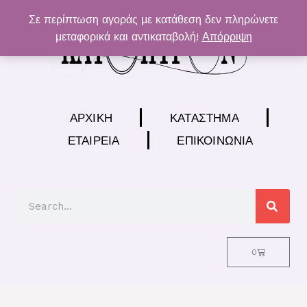
Μετάβαση
Σε περίπτωση αγοράς με κατάθεση δεν πληρώνετε
στο
μεταφορικά και αντικαταβολή!
Απόρριψη
περιεχόμενο
ΑΡΧΙΚΉ
ΚΑΤΆΣΤΗΜΑ
ΕΤΑΙΡΕΊΑ
ΕΠΙΚΟΙΝΩΝΊΑ
Search
Cart
0