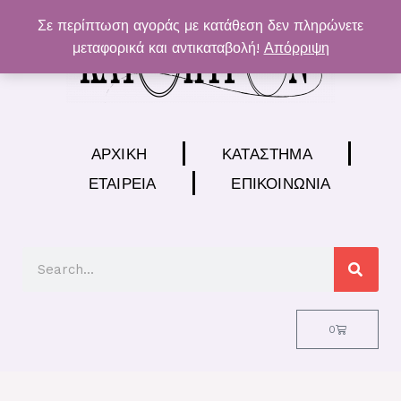
Μετάβαση
Σε περίπτωση αγοράς με κατάθεση δεν πληρώνετε
στο
μεταφορικά και αντικαταβολή!
Απόρριψη
περιεχόμενο
ΑΡΧΙΚΉ
ΚΑΤΆΣΤΗΜΑ
ΕΤΑΙΡΕΊΑ
ΕΠΙΚΟΙΝΩΝΊΑ
Search
Cart
0