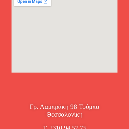
Γρ. Λαμπράκη 98 Τούμπα
Θεσσαλονίκη
Τ. 2310 94 57 75