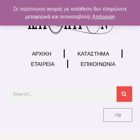
Μετάβαση
Σε περίπτωση αγοράς με κατάθεση δεν πληρώνετε
στο
μεταφορικά και αντικαταβολή!
Απόρριψη
περιεχόμενο
ΑΡΧΙΚΉ
ΚΑΤΆΣΤΗΜΑ
ΕΤΑΙΡΕΊΑ
ΕΠΙΚΟΙΝΩΝΊΑ
Search
Cart
0