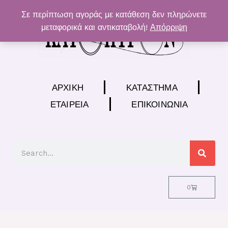
Μετάβαση
Σε περίπτωση αγοράς με κατάθεση δεν πληρώνετε
στο
μεταφορικά και αντικαταβολή!
Απόρριψη
περιεχόμενο
ΑΡΧΙΚΉ
ΚΑΤΆΣΤΗΜΑ
ΕΤΑΙΡΕΊΑ
ΕΠΙΚΟΙΝΩΝΊΑ
Search
Cart
0