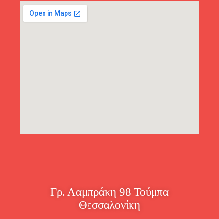
Γρ. Λαμπράκη 98 Τούμπα
Θεσσαλονίκη