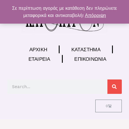
Μετάβαση
Σε περίπτωση αγοράς με κατάθεση δεν πληρώνετε
στο
μεταφορικά και αντικαταβολή!
Απόρριψη
περιεχόμενο
ΑΡΧΙΚΉ
ΚΑΤΆΣΤΗΜΑ
ΕΤΑΙΡΕΊΑ
ΕΠΙΚΟΙΝΩΝΊΑ
Search
Cart
0