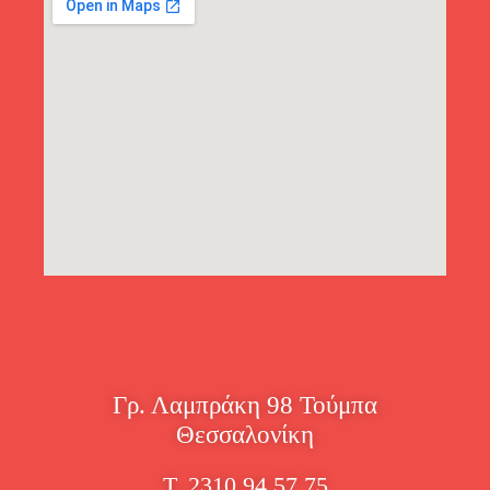
Γρ. Λαμπράκη 98 Τούμπα
Θεσσαλονίκη
Τ. 2310 94 57 75