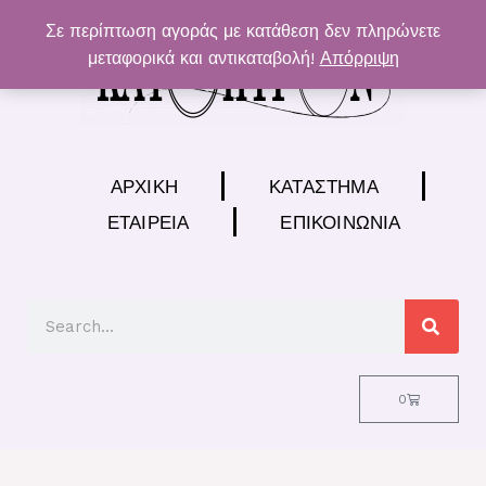
Μετάβαση
Σε περίπτωση αγοράς με κατάθεση δεν πληρώνετε
στο
μεταφορικά και αντικαταβολή!
Απόρριψη
περιεχόμενο
ΑΡΧΙΚΉ
ΚΑΤΆΣΤΗΜΑ
ΕΤΑΙΡΕΊΑ
ΕΠΙΚΟΙΝΩΝΊΑ
Search
Cart
0