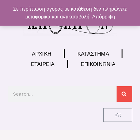
Μετάβαση
Σε περίπτωση αγοράς με κατάθεση δεν πληρώνετε
στο
μεταφορικά και αντικαταβολή!
Απόρριψη
περιεχόμενο
ΑΡΧΙΚΉ
ΚΑΤΆΣΤΗΜΑ
ΕΤΑΙΡΕΊΑ
ΕΠΙΚΟΙΝΩΝΊΑ
Search
Cart
0