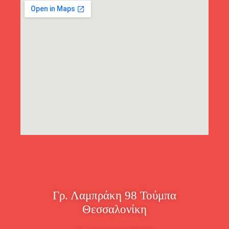
Γρ. Λαμπράκη 98 Τούμπα
Θεσσαλονίκη