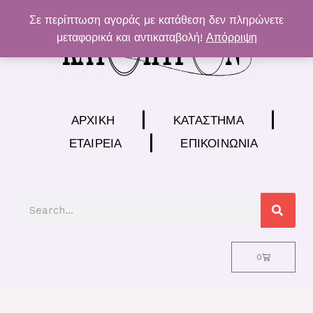
Μετάβαση
Σε περίπτωση αγοράς με κατάθεση δεν πληρώνετε
στο
μεταφορικά και αντικαταβολή!
Απόρριψη
περιεχόμενο
ΑΡΧΙΚΉ
ΚΑΤΆΣΤΗΜΑ
ΕΤΑΙΡΕΊΑ
ΕΠΙΚΟΙΝΩΝΊΑ
Search
Cart
0