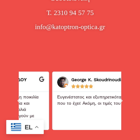
Τ. 2310 94 57 75
info@katoptron-optica.gr
Υ
George K. Skoudrinoudis





οικιλία
Ευγενέστατος και εξυπηρετικότατος ο κύριος
Ά
αι
που το έχει! Ακόμη, οι τιμές του είναι super!!!
ά
ύν με
.
EL