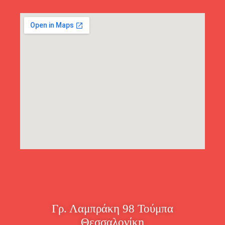
Γρ. Λαμπράκη 98 Τούμπα
Θεσσαλονίκη