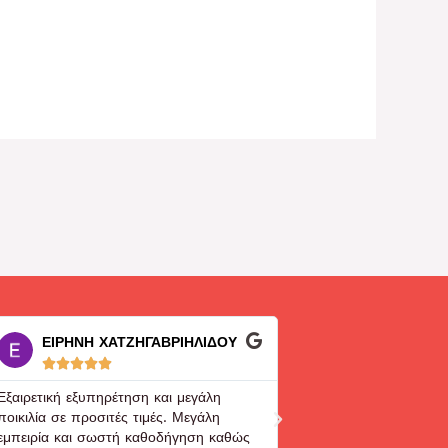
ΕΙΡΗΝΗ ΧΑΤΖΗΓΑΒΡΙΗΛΙΔΟΥ
George K. Sko










Εξαιρετική εξυπηρέτηση και μεγάλη
Ευγενέστατος και εξυπ
ποικιλία σε προσιτές τιμές. Μεγάλη
κύριος που το έχει! Ακ
εμπειρία και σωστή καθοδήγηση καθώς
είναι super!!!