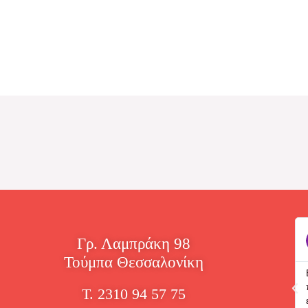
John Doe
Γρ. Λαμπράκη 98





Τούμπα Θεσσαλονίκη
Άμεση εξυπηρέτηση!!
Τ. 2310 94 57 75