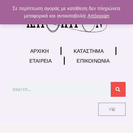
Μετάβαση
Σε περίπτωση αγοράς με κατάθεση δεν πληρώνετε
στο
μεταφορικά και αντικαταβολή!
Απόρριψη
περιεχόμενο
ΑΡΧΙΚΉ
ΚΑΤΆΣΤΗΜΑ
ΕΤΑΙΡΕΊΑ
ΕΠΙΚΟΙΝΩΝΊΑ
Search
Cart
0