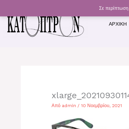
Μετάβαση
Σε περίπτωση 
στο
περιεχόμενο
ΑΡΧΙΚΉ
xlarge_202109301
Από
admin
/
10 Νοεμβρίου, 2021