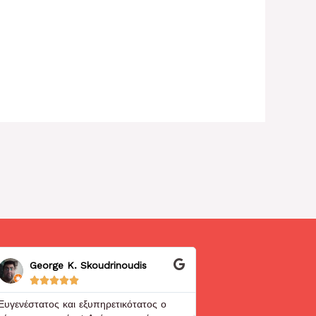
George K. Skoudrinoudis
John Doe










Ευγενέστατος και εξυπηρετικότατος ο
Άμεση εξυπηρέτηση!!