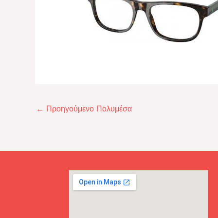
←
Προηγούμενο Πολυμέσα
John Doe





Άμεση εξυπηρέτηση!!