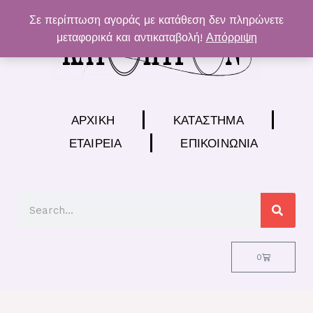
Μετάβαση
Σε περίπτωση αγοράς με κατάθεση δεν πληρώνετε
στο
μεταφορικά και αντικαταβολή!
Απόρριψη
περιεχόμενο
ΑΡΧΙΚΉ
ΚΑΤΆΣΤΗΜΑ
ΕΤΑΙΡΕΊΑ
ΕΠΙΚΟΙΝΩΝΊΑ
Search
Cart
0