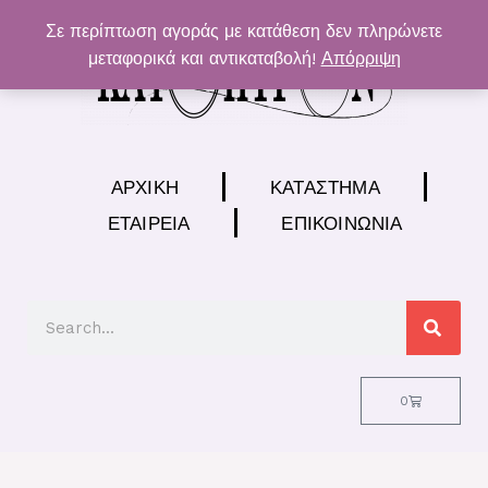
Μετάβαση
Σε περίπτωση αγοράς με κατάθεση δεν πληρώνετε
στο
μεταφορικά και αντικαταβολή!
Απόρριψη
περιεχόμενο
ΑΡΧΙΚΉ
ΚΑΤΆΣΤΗΜΑ
ΕΤΑΙΡΕΊΑ
ΕΠΙΚΟΙΝΩΝΊΑ
Search
Cart
0