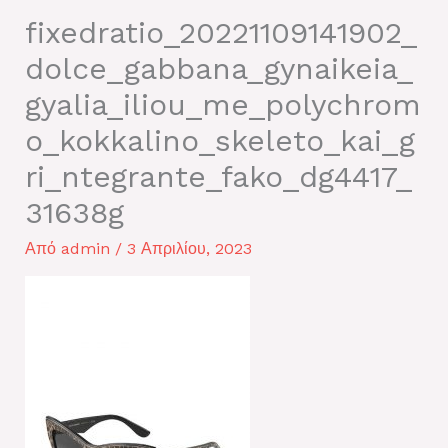
fixedratio_20221109141902_
dolce_gabbana_gynaikeia_
gyalia_iliou_me_polychrom
o_kokkalino_skeleto_kai_g
ri_ntegrante_fako_dg4417_
31638g
Από
admin
/
3 Απριλίου, 2023