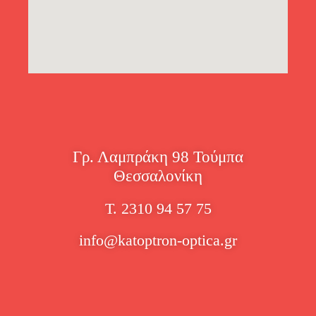
Γρ. Λαμπράκη 98 Τούμπα
Θεσσαλονίκη
Τ. 2310 94 57 75
info@katoptron-optica.gr