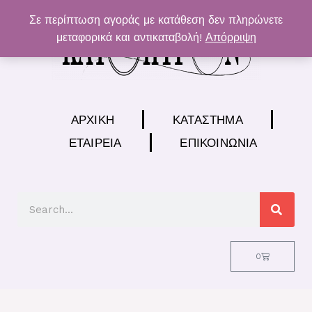
Μετάβαση
Σε περίπτωση αγοράς με κατάθεση δεν πληρώνετε
στο
μεταφορικά και αντικαταβολή!
Απόρριψη
περιεχόμενο
ΑΡΧΙΚΉ
ΚΑΤΆΣΤΗΜΑ
ΕΤΑΙΡΕΊΑ
ΕΠΙΚΟΙΝΩΝΊΑ
Search
Cart
0