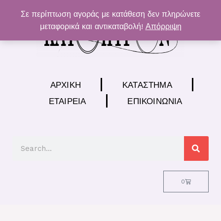
Μετάβαση
Σε περίπτωση αγοράς με κατάθεση δεν πληρώνετε
στο
μεταφορικά και αντικαταβολή!
Απόρριψη
περιεχόμενο
ΑΡΧΙΚΉ
ΚΑΤΆΣΤΗΜΑ
ΕΤΑΙΡΕΊΑ
ΕΠΙΚΟΙΝΩΝΊΑ
Search
Cart
0