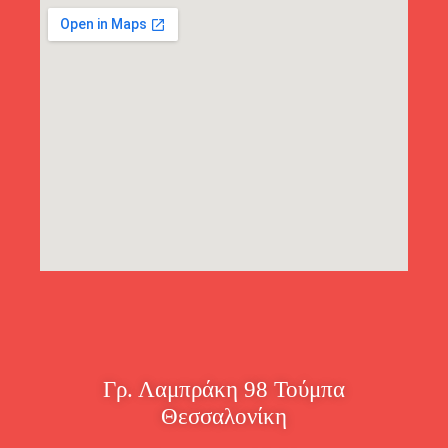
Γρ. Λαμπράκη 98 Τούμπα
Θεσσαλονίκη