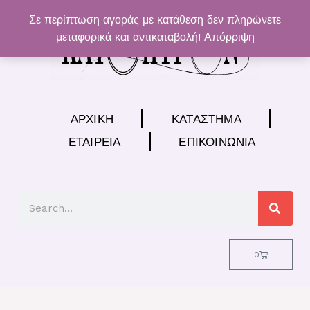
Μετάβαση
Σε περίπτωση αγοράς με κατάθεση δεν πληρώνετε
στο
μεταφορικά και αντικαταβολή!
Απόρριψη
περιεχόμενο
ΑΡΧΙΚΉ
ΚΑΤΆΣΤΗΜΑ
ΕΤΑΙΡΕΊΑ
ΕΠΙΚΟΙΝΩΝΊΑ
Search
Cart
0