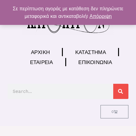
Μετάβαση
Σε περίπτωση αγοράς με κατάθεση δεν πληρώνετε
στο
μεταφορικά και αντικαταβολή!
Απόρριψη
περιεχόμενο
ΑΡΧΙΚΉ
ΚΑΤΆΣΤΗΜΑ
ΕΤΑΙΡΕΊΑ
ΕΠΙΚΟΙΝΩΝΊΑ
Search
Cart
0