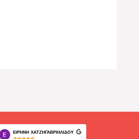
ΕΙΡΗΝΗ ΧΑΤΖΗΓΑΒΡΙΗΛΙΔΟΥ
George K. Sko









