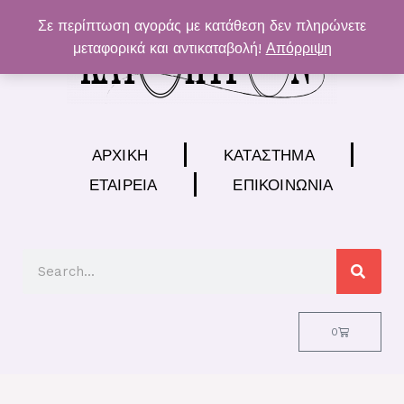
Μετάβαση
Σε περίπτωση αγοράς με κατάθεση δεν πληρώνετε
στο
μεταφορικά και αντικαταβολή!
Απόρριψη
περιεχόμενο
ΑΡΧΙΚΉ
ΚΑΤΆΣΤΗΜΑ
ΕΤΑΙΡΕΊΑ
ΕΠΙΚΟΙΝΩΝΊΑ
Search
Cart
0