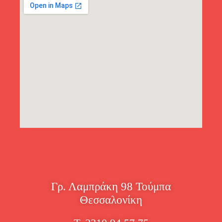
Γρ. Λαμπράκη 98 Τούμπα
Θεσσαλονίκη