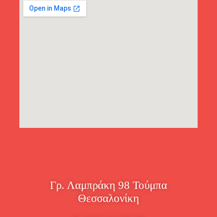
Γρ. Λαμπράκη 98 Τούμπα
Θεσσαλονίκη