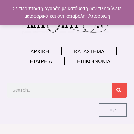
Μετάβαση
Σε περίπτωση αγοράς με κατάθεση δεν πληρώνετε
στο
μεταφορικά και αντικαταβολή!
Απόρριψη
περιεχόμενο
ΑΡΧΙΚΉ
ΚΑΤΆΣΤΗΜΑ
ΕΤΑΙΡΕΊΑ
ΕΠΙΚΟΙΝΩΝΊΑ
Search
Cart
0