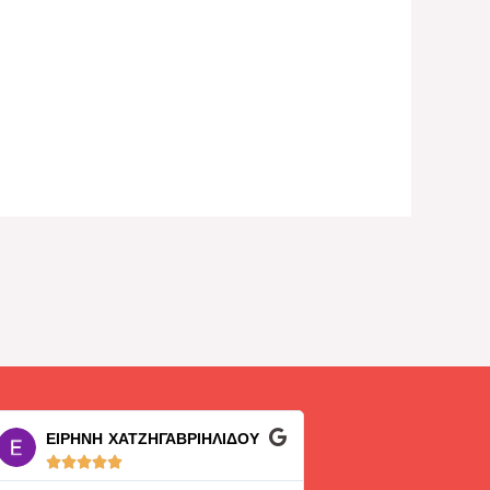
ΕΙΡΗΝΗ ΧΑΤΖΗΓΑΒΡΙΗΛΙΔΟΥ
George K. Sko









