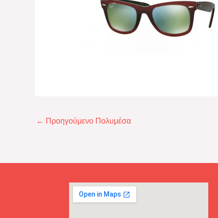
←
Προηγούμενο Πολυμέσα
ΕΙΡΗΝΗ ΧΑΤΖΗΓΑΒΡΙΗΛΙΔΟΥ
George K








