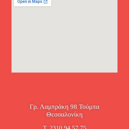
Γρ. Λαμπράκη 98 Τούμπα
Θεσσαλονίκη
Τ. 2310 94 57 75