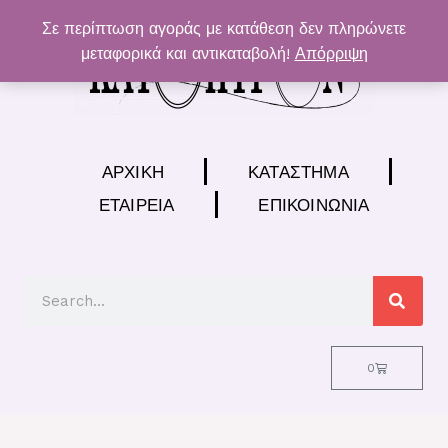
Μετάβαση
Σε περίπτωση αγοράς με κατάθεση δεν πληρώνετε
στο
μεταφορικά και αντικαταβολή!
Απόρριψη
περιεχόμενο
ΑΡΧΙΚΉ
ΚΑΤΆΣΤΗΜΑ
ΕΤΑΙΡΕΊΑ
ΕΠΙΚΟΙΝΩΝΊΑ
Search
Cart
0