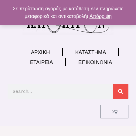
Μετάβαση
Σε περίπτωση αγοράς με κατάθεση δεν πληρώνετε
στο
μεταφορικά και αντικαταβολή!
Απόρριψη
περιεχόμενο
ΑΡΧΙΚΉ
ΚΑΤΆΣΤΗΜΑ
ΕΤΑΙΡΕΊΑ
ΕΠΙΚΟΙΝΩΝΊΑ
Search
Cart
0