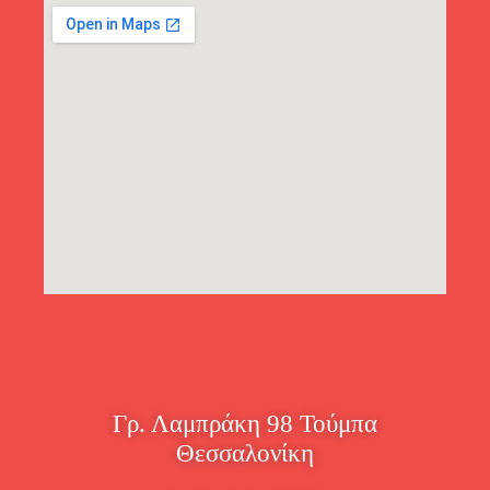
Γρ. Λαμπράκη 98 Τούμπα
Θεσσαλονίκη